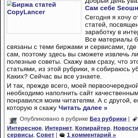
Добрый день ува
Сам себе Seoш
Сегодня я хочу 
статей, посвяще
заработку в инте
Все материалы б
связаны с теми биржами и сервисами, где
сам, поэтому здесь вы сможете извлечь л
полезные советы. Скажу вам сразу, что э
статьями, из этой рубрики, я собираюсь у
Каких? Сейчас вы все узнаете.
И так, прежде всего, моей первоочередной
необходимо наполнить сайт качественным
понравился моим читателям. А с другой, 
которую я скажу
Читать далее »
Опубликовано в рубрике
Без рубрики
|
Интересное
,
Интернет
,
Копирайтер
,
Новост
сервисы
,
Совет
|
1 комментарий »