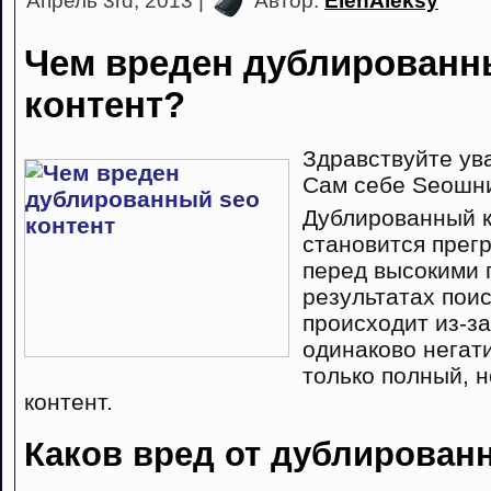
Апрель 3rd, 2013 |
Автор:
ElenAleksy
Чем вреден дублированн
контент?
Здравствуйте ув
Сам себе Seoшни
Дублированный к
становится прег
перед высокими 
результатах пои
происходит из-за
одинаково негат
только полный, 
контент.
Каков вред от дублированн