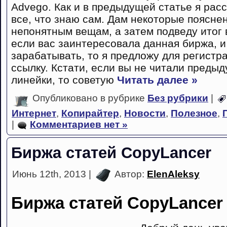
Advego. Как и в предыдущей статье я рас
все, что знаю сам. Дам некоторые поясне
непонятным вещам, а затем подведу итог в
если вас заинтересовала данная биржа, и
зарабатывать, то я предложу для регист
ссылку. Кстати, если вы не читали преды
линейки, то советую
Читать далее »
Опубликовано в рубрике
Без рубрики
|
Интернет
,
Копирайтер
,
Новости
,
Полезное
,
|
Комментариев нет »
Биржа статей CopyLancer
Июнь 12th, 2013 |
Автор:
ElenAleksy
Биржа статей CopyLancer