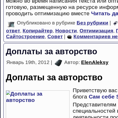
можно во время написания текста или оп
готовую, размещенную на ресурсе инфор
проводить оптимизацию вместе
Читать д
Опубликовано в рубрике
Без рубрики
|
ответ
,
Копирайтер
,
Новости
,
Оптимизация
,
Сайтостроение
,
Совет
|
Комментариев не
Доплаты за авторство
Январь 19th, 2012 |
Автор:
ElenAleksy
Доплаты за авторство
Приветствую вас
блога
Сам себе
Представителям
специальностей 
деятельности по