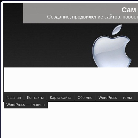
Сам
Создание, продвижение сайтов, новост
Главная
Контакты
Карта сайта
Обо мне
WordPress — темы
WordPress — плагины