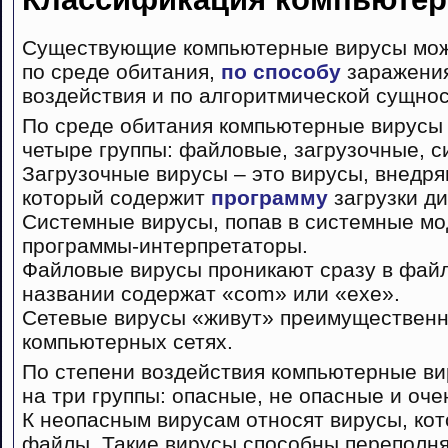
Существующие компьютерные вирусы мож
по среде обитания,
по способу
заражения
воздействия и по алгоритмической сущнос
По среде обитания компьютерные вирусы
четыре группы: файловые, загрузочные, с
Загрузочные вирусы – это вирусы, внедря
который содержит
программу
загрузки ди
Системные вирусы, попав в системные мо
программы-интерпретаторы.
Файловые вирусы проникают сразу в файл
названии содержат «com» или «exe».
Сетевые вирусы «живут» преимущественн
компьютерных сетях.
По степени воздействия компьютерные в
на три группы: опасные, не опасные и оче
К неопасным вирусам относят вирусы, ко
файлы. Такие вирусы способны переполня